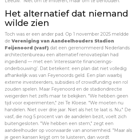
Leeuw. "Niet om te imiteren, maar om te behouden."
Het alternatief dat niemand
wilde zien
Toch was er een ander pad. Op 1 november 2025 meldde
de
Vereniging van Aandeelhouders Stadion
Feijenoord (vasf)
dat een gerenommeerd Nederlands
architectenbureau een alternatief renovatieplan had
ingediend — met een ‘interessante financierings-
onderbouwing’. Dat betekent: een plan dat niet volledig
afhankelijk was van Feyenoords geld. Een plan waarbij
externe investeerders, subsidies of crowdfunding een rol
zouden spelen. Maar Feyenoord en de stadiondirectie
weigerden het zelfs maar te bekijken. "We hebben geen
tijd voor experimenten," zei Te Kloese. "We moeten nu
handelen. Niet over drie jaar. Niet als het te laat is. Nu." De
vasf, die nog 5 procent van de aandelen bezit, voelt zich
buitengesloten. "We hebben een stem," zegt een
aandeelhouder op voorwaarde van anoniemheid. "Maar als
je geen kansen krijgt om te luisteren, dan wordt