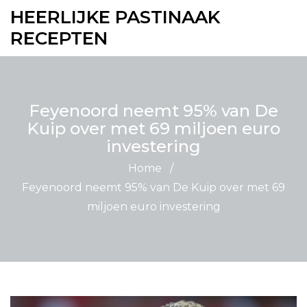
HEERLIJKE PASTINAAK
RECEPTEN
Feyenoord neemt 95% van De
Kuip over met 69 miljoen euro
investering
Home
/
Feyenoord neemt 95% van De Kuip over met 69
miljoen euro investering