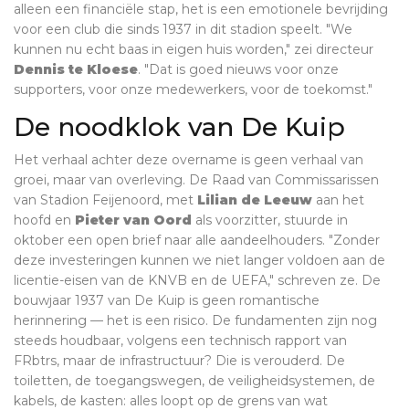
alleen een financiële stap, het is een emotionele bevrijding
voor een club die sinds 1937 in dit stadion speelt. "We
kunnen nu echt baas in eigen huis worden," zei directeur
Dennis te Kloese
. "Dat is goed nieuws voor onze
supporters, voor onze medewerkers, voor de toekomst."
De noodklok van De Kuip
Het verhaal achter deze overname is geen verhaal van
groei, maar van overleving. De Raad van Commissarissen
van Stadion Feijenoord, met
Lilian de Leeuw
aan het
hoofd en
Pieter van Oord
als voorzitter, stuurde in
oktober een open brief naar alle aandeelhouders. "Zonder
deze investeringen kunnen we niet langer voldoen aan de
licentie-eisen van de KNVB en de UEFA," schreven ze. De
bouwjaar 1937 van De Kuip is geen romantische
herinnering — het is een risico. De fundamenten zijn nog
steeds houdbaar, volgens een technisch rapport van
FRbtrs, maar de infrastructuur? Die is verouderd. De
toiletten, de toegangswegen, de veiligheidsystemen, de
kabels, de kasten: alles loopt op de grens van wat