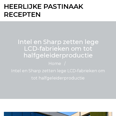
HEERLIJKE PASTINAAK
RECEPTEN
Intel en Sharp zetten lege
LCD‑fabrieken om tot
halfgeleiderproductie
Home
/
Intel en Sharp zetten lege LCD‑fabrieken om
tot halfgeleiderproductie