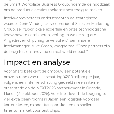
de Smart Workplace Business Group, noemde de noodzaak
om de productielocaties toekomstbestendig te maken.
Intel‑woordvoerders onderstreepten de strategische
waarde.
Dorin Vanderjack
, vicepresident Sales en Marketing
Group, zei: “Door lokale expertise en onze technologische
know‑how te combineren, verhogen we de slag om
AI‑gedreven chipvraag te vervullen.” Een andere
Intel‑manager,
Mike Green
, voegde toe: “Onze partners zijn
de brug tussen innovatie en real‑world impact.”
Impact en analyse
Voor Sharp betekent de ombouw een potentiële
omzetstroom van naar schatting ¥200 miljard per jaar,
volgens een interne schatting gedeeld in een interne
presentatie op de NEXT 2025‑partner‑event in Orlando,
Florida (7‑9 oktober 2025). Voor Intel levert de toegang tot
vier extra clean‑rooms in Japan een logistiek voordeel:
kortere keten, minder transport‑kosten en snellere
time‑to‑market voor test‑chips.