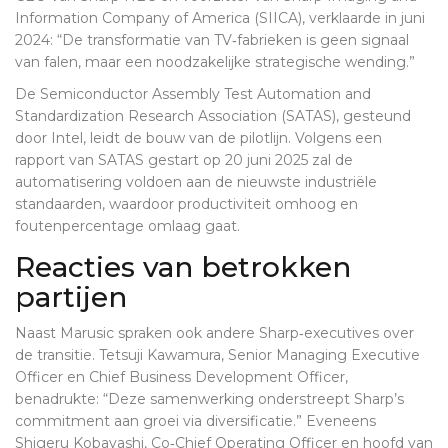
Information Company of America (SIICA), verklaarde in juni
2024: “De transformatie van TV‑fabrieken is geen signaal
van falen, maar een noodzakelijke strategische wending.”
De
Semiconductor Assembly Test Automation and
Standardization Research Association (SATAS)
, gesteund
door Intel, leidt de bouw van de pilotlijn. Volgens een
rapport van SATAS gestart op 20 juni 2025 zal de
automatisering voldoen aan de nieuwste industriële
standaarden, waardoor productiviteit omhoog en
foutenpercentage omlaag gaat.
Reacties van betrokken
partijen
Naast Marusic spraken ook andere Sharp‑executives over
de transitie.
Tetsuji Kawamura
, Senior Managing Executive
Officer en Chief Business Development Officer,
benadrukte: “Deze samenwerking onderstreept Sharp’s
commitment aan groei via diversificatie.” Eveneens
Shigeru Kobayashi
, Co‑Chief Operating Officer en hoofd van