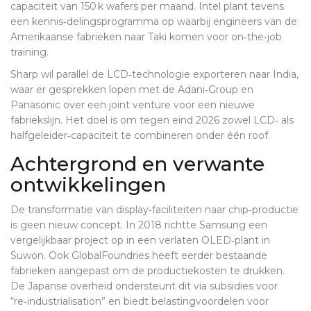
capaciteit van 150 k wafers per maand. Intel plant tevens
een kennis‑delingsprogramma op waarbij engineers van de
Amerikaanse fabrieken naar Taki komen voor on‑the‑job
training.
Sharp wil parallel de LCD‑technologie exporteren naar India,
waar er gesprekken lopen met de Adani‑Group en
Panasonic over een joint venture voor een nieuwe
fabriekslijn. Het doel is om tegen eind 2026 zowel LCD‑ als
halfgeleider‑capaciteit te combineren onder één roof.
Achtergrond en verwante
ontwikkelingen
De transformatie van display‑faciliteiten naar chip‑productie
is geen nieuw concept. In 2018 richtte Samsung een
vergelijkbaar project op in een verlaten OLED‑plant in
Suwon. Ook GlobalFoundries heeft eerder bestaande
fabrieken aangepast om de productiekosten te drukken.
De Japanse overheid ondersteunt dit via subsidies voor
“re‑industrialisation” en biedt belastingvoordelen voor