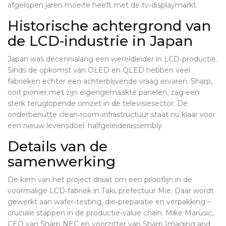
afgelopen jaren moeite heeft met de tv‑displaymarkt.
Historische achtergrond van
de LCD‑industrie in Japan
Japan was decennialang een wereldleider in LCD‑productie.
Sinds de opkomst van OLED en QLED hebben veel
fabrieken echter een achterblijvende vraag ervaren. Sharp,
ooit pionier met zijn eigengemaakte panelen, zag een
sterk teruglopende omzet in de televisiesector. De
onderbenutte clean‑room‑infrastructuur staat nu klaar voor
een nieuw levensdoel: halfgeleiderassembly.
Details van de
samenwerking
De kern van het project draait om een pilootlijn in de
voormalige LCD‑fabriek in
Taki, prefectuur Mie
. Daar wordt
gewerkt aan wafer‑testing, die‑preparatie en verpakking –
cruciale stappen in de productie‑value chain.
Mike Marusic
,
CEO van Sharp NEC en voorzitter van Sharp Imaging and