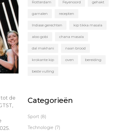
Rotterdam
Feyenoord
gehakt
garnalen
recepten
Indiase gerechten
kip tikka masala
aloo gobi
chana masala
dal makhani
naan brood
krokante kip
oven
bereiding
beste vulling
tot de
Categorieën
 GTST,
Sport
(8)
e
Technologie
(7)
2025.