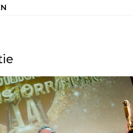
EN
tie