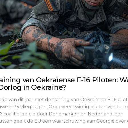
ining van Oekraïense F-16 Piloten: W
Oorlog in Oekraïne?
 van dit jaar met de training van Oekraïense F-16 pilot
we F-35 vliegtuigen. Ongeveer twintig piloten zijn tot 
16 coalitie, geleid door Denemarken en Nederland, een
tussen geeft de EU een waarschuwing aan Georgië over