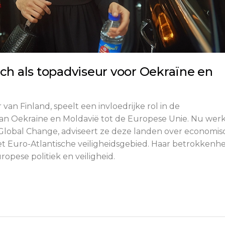
ich als topadviseur voor Oekraïne en
van Finland, speelt een invloedrijke rol in de
an Oekraïne en Moldavië tot de Europese Unie. Nu we
r Global Change, adviseert ze deze landen over economi
et Euro-Atlantische veiligheidsgebied. Haar betrokkenhe
opese politiek en veiligheid.