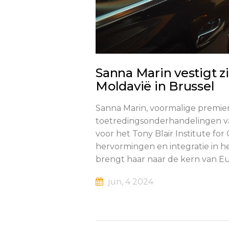
Sanna Marin vestigt z
Moldavië in Brussel
Sanna Marin, voormalige premier 
toetredingsonderhandelingen v
voor het Tony Blair Institute fo
hervormingen en integratie in h
brengt haar naar de kern van Eur
jun, 4 2024