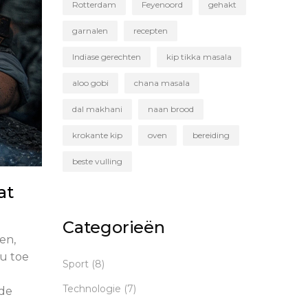
Rotterdam
Feyenoord
gehakt
garnalen
recepten
Indiase gerechten
kip tikka masala
aloo gobi
chana masala
dal makhani
naan brood
krokante kip
oven
bereiding
beste vulling
at
Categorieën
en,
nu toe
Sport
(8)
Technologie
(7)
 de