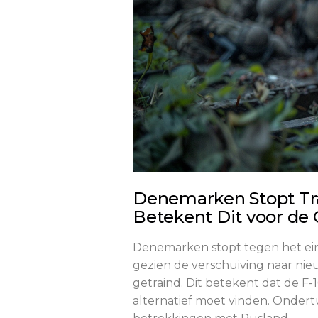
Denemarken Stopt Tra
Betekent Dit voor de 
Denemarken stopt tegen het einde
gezien de verschuiving naar nieu
getraind. Dit betekent dat de F-
alternatief moet vinden. Onder