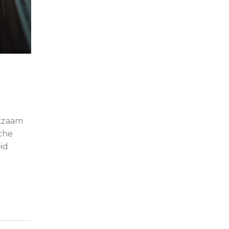
rkzaam
sche
id